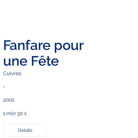
Fanfare pour
une Fête
Cuivres
-
2001
1 min 30 s
Détails