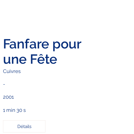
Fanfare pour
une Fête
Cuivres
-
2001
1 min 30 s
Détails