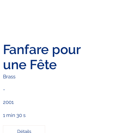
Fanfare pour
une Fête
Brass
-
2001
1 min 30 s
Détails