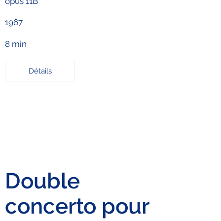
opus 11B
1967
8 min
Détails
Double
concerto pour