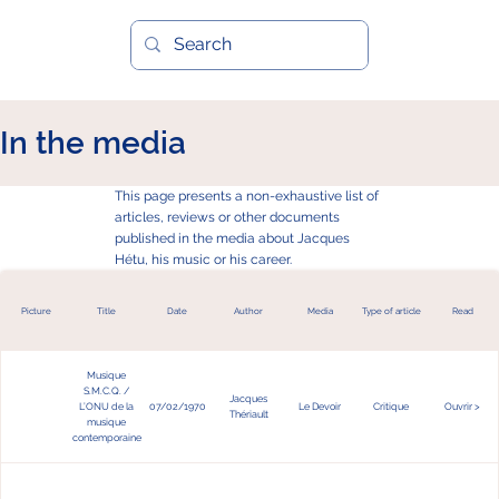
In the media
This page presents a non-exhaustive list of
articles, reviews or other documents
published in the media about Jacques
Hétu, his music or his career.
Picture
Title
Date
Author
Media
Type of article
Read
Musique
S.M.C.Q. /
Jacques
L’ONU de la
07/02/1970
Le Devoir
Critique
Ouvrir >
Thériault
musique
contemporaine