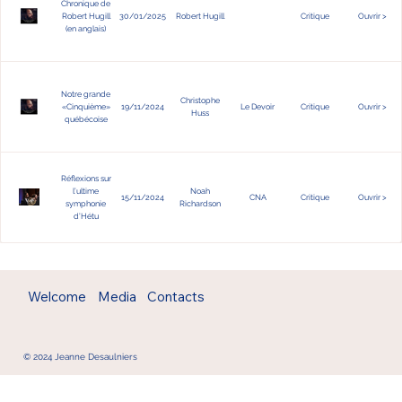
Chronique de
Robert Hugill
30/01/2025
Robert Hugill
Critique
Ouvrir >
(en anglais)
Notre grande
Christophe
«Cinquième»
19/11/2024
Le Devoir
Critique
Ouvrir >
Huss
québécoise
Réflexions sur
l’ultime
Noah
15/11/2024
CNA
Critique
Ouvrir >
symphonie
Richardson
d’Hétu
Welcome
Media
Contacts
© 2024 Jeanne Desaulniers