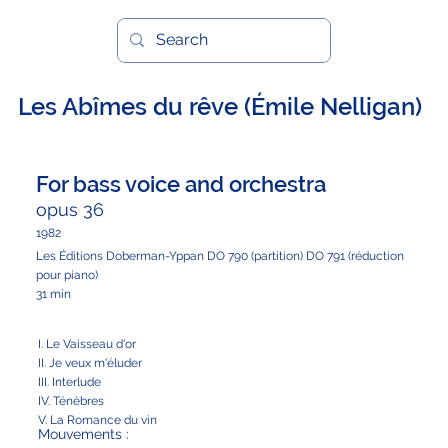
Les Abîmes du rêve (Émile Nelligan)
For bass voice and orchestra
opus 36
1982
Les Éditions Doberman-Yppan DO 790 (partition) DO 791 (réduction
pour piano)
31 min
I. Le Vaisseau d'or
II. Je veux m'éluder
III. Interlude
IV. Ténèbres
V. La Romance du vin
Mouvements :