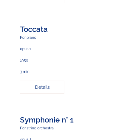
Toccata
For piano
opus 1
1959
3 min
Détails
Symphonie n° 1
For string orchestra
opus 2